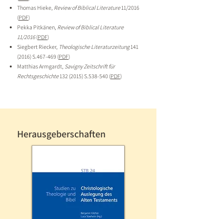
Thomas Hieke,
Review of Biblical Literature
11/2016
(
PDF
)
Pekka Pitkänen,
Review of Biblical Literature
11/2016
(
PDF
)
Siegbert Riecker,
Theologische Literaturzeitung
141
(2016)
S.467-469 (
PDF
)
Matthias Armgardt,
Savigny Zeitschrift für
Rechtsgeschichte
132 (2015)
S.538-540 (
PDF
)
Herausgeberschaften