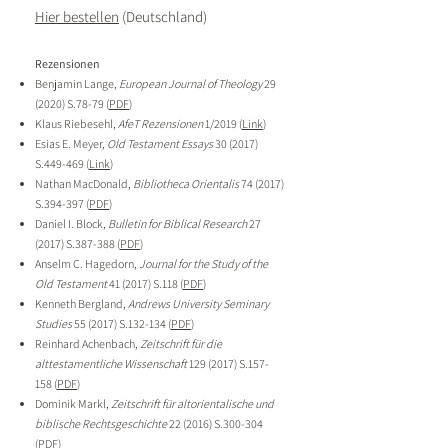
Hier bestellen
(Deutschland)
Rezensionen
Benjamin Lange,
European Journal of Theology
29
(2020) S.78-79 (
PDF
)
Klaus Riebesehl,
AfeT Rezensionen
1/2019 (
Link
)
Esias E. Meyer,
Old Testament Essays
30 (2017)
S.449-469 (
Link
)
Nathan MacDonald,
Bibliotheca Orientalis
74 (2017)
S.394-397 (
PDF
)
Daniel I. Block,
Bulletin for Biblical Research
27
(2017) S.387-388 (
PDF
)
Anselm C. Hagedorn,
Journal for the Study of the
Old Testament
41 (2017) S.118 (
PDF
)
Kenneth Bergland,
Andrews University Seminary
Studies
55 (2017) S.132-134 (
PDF
)
Reinhard Achenbach,
Zeitschrift für die
alttestamentliche Wissenschaft
129 (2017)
S.157-
158 (
PDF
)
Dominik Markl,
Zeitschrift für altorientalische und
biblische Rechtsgeschichte
22 (2016) S.300-304
(
PDF
)