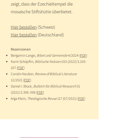
zeigt, dass der Ezechieltempel die
mosaische Stiftshütte überbietet.
Hier bestellen
(Schweiz)
Hier bestellen
(Deutschland)
Rezensionen
Benjamin Lange,
Bibel und Gemeinde
4/2024 (
PDF
)
Karin Schöpflin,
Biblische Notizen
193 (2022)
S.105-
107 (
PDF
)
Carolin Neuber,
Review of Biblical Literature
12/2021 (
PDF
)
Daniel I. Block,
Bulletin for Biblical Research
31
(2021) S.396-398 (
PDF
)
Anja Klein,
Theologische Revue
117 (07/2021) (
PDF
)