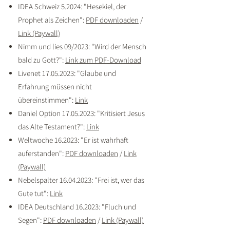
IDEA Schweiz 5.2024: "Hesekiel, der
Prophet als Zeichen":
PDF downloaden
/
Link (Paywall)
Nimm und lies 09/2023: "Wird der Mensch
bald zu Gott?":
Link zum PDF-Download
Livenet
17.05.2023
: "Glaube und
Erfahrung müssen nicht
übereinstimmen":
Link
Daniel Option
17.05.2023
: "Kritisiert Jesus
das Alte Testament?":
Link
Weltwoche 16.2023: "Er ist wahrhaft
auferstanden":
PDF downloaden
/
Link
(Paywall)
Nebelspalter
16.04.2023
: "Frei ist, wer das
Gute tut":
Link
IDEA Deutschland 16.2023: "Fluch und
Segen":
PDF downloaden
/
Link (Paywall)